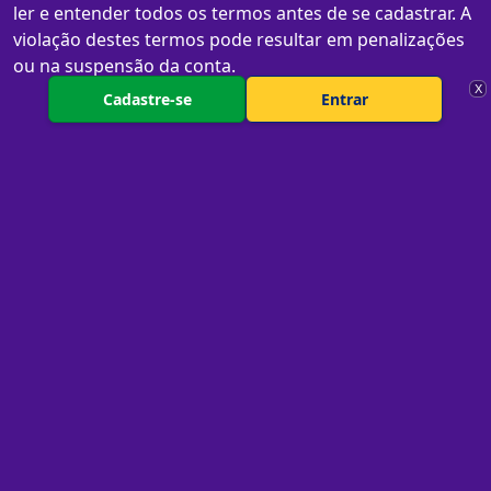
ler e entender todos os termos antes de se cadastrar. A
violação destes termos pode resultar em penalizações
ou na suspensão da conta.
X
Cadastre-se
Entrar