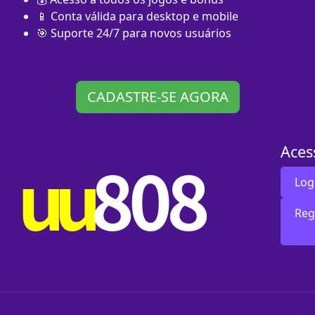
📱 Conta válida para desktop e mobile
🎯 Suporte 24/7 para novos usuários
CADASTRE-SE AGORA
Aces
Log
Reg