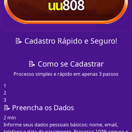
📝 Cadastro Rápido e Seguro!
📝 Como se Cadastrar
Processo simples e rápido em apenas 3 passos
1
2
3
📝 Preencha os Dados
2 min
Informe seus dados pessoais básicos: nome, email,
telefone e data de nascimento. Processo 100% seguro e