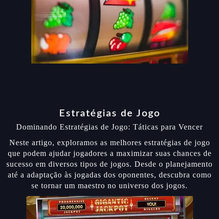
Estratégias de Jogo
Dominando Estratégias de Jogo: Táticas para Vencer
Neste artigo, exploramos as melhores estratégias de jogo
que podem ajudar jogadores a maximizar suas chances de
sucesso em diversos tipos de jogos. Desde o planejamento
até a adaptação às jogadas dos oponentes, descubra como
se tornar um maestro no universo dos jogos.