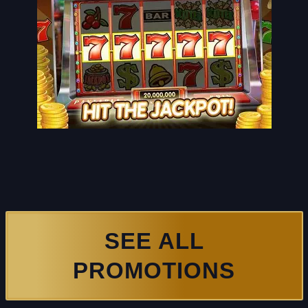
SEE ALL
PROMOTIONS