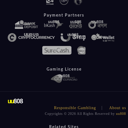
Payment Partners
Gaming License
Responsible Gambling
About us
Copyrights © 2026 All Rights Reserved by
uu808
Related Sites